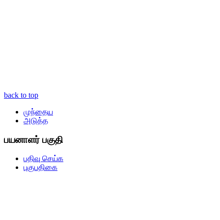
back to top
முந்தைய
அடுத்த
பயனாளர் பகுதி
பதிவு செய்க
புகுபதிகை