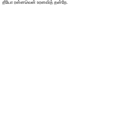
தீயோ ரன்னவென் உரனவித் தன்றே.