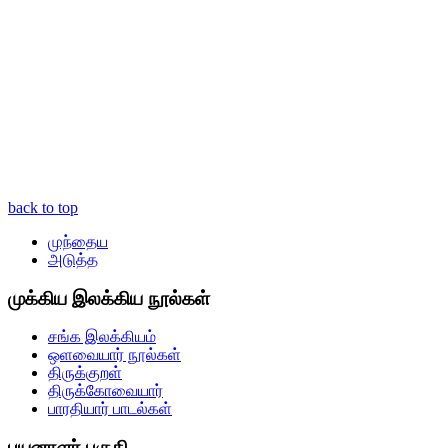
back to top
முந்தைய
அடுத்த
முக்கிய இலக்கிய நூல்கள்
சங்க இலக்கியம்
ஒளவையார் நூல்கள்
திருக்குறள்
திருக்கோவையார்
பாரதியார் பாடல்கள்
பயனாளர் பகுதி