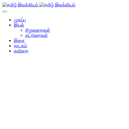
முகப்பு
இயல்
சிறுகதைகள்
கட்டுரைகள்
இசை
நாடகம்
கவிதை