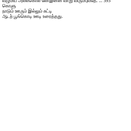
வழுமிய அல்லகொல் லோஇன்ன வாறு விரும்புவதே. ... 393
கொளு
நாடும் ஊரும் இல்லும் சுட்டி
ஆடற் பூங்கொடி ஊடி உரைத்தது.