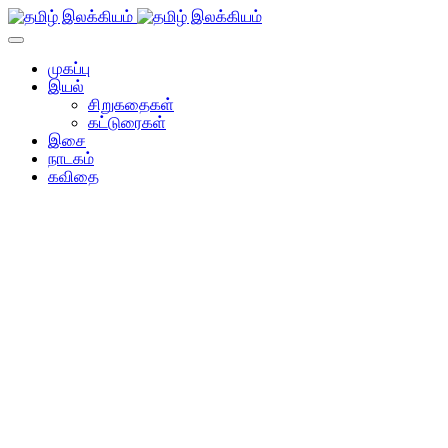
முகப்பு
இயல்
சிறுகதைகள்
கட்டுரைகள்
இசை
நாடகம்
கவிதை