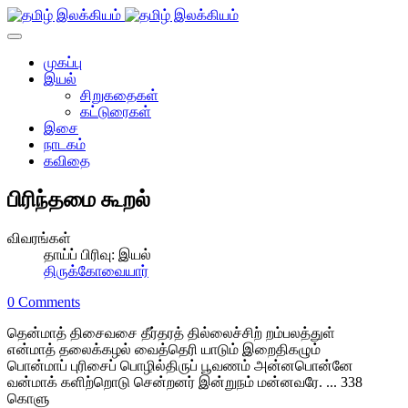
முகப்பு
இயல்
சிறுகதைகள்
கட்டுரைகள்
இசை
நாடகம்
கவிதை
பிரிந்தமை கூறல்
விவரங்கள்
தாய்ப் பிரிவு:
இயல்
திருக்கோவையார்
0 Comments
தென்மாத் திசைவசை தீர்தரத் தில்லைச்சிற் றம்பலத்துள்
என்மாத் தலைக்கழல் வைத்தெரி யாடும் இறைதிகழும்
பொன்மாப் புரிசைப் பொழில்திருப் பூவணம் அன்னபொன்னே
வன்மாக் களிற்றொடு சென்றனர் இன்றுநம் மன்னவரே. ... 338
கொளு