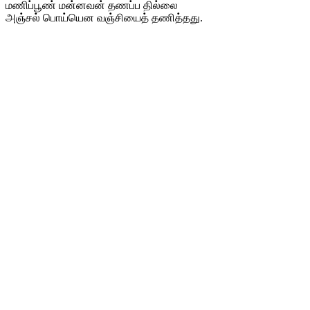
மணிப்பூண் மன்னவன் தணப்ப தில்லை
அஞ்சல் பொய்யென வஞ்சியைத் தணித்தது.