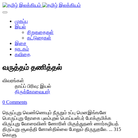
முகப்பு
இயல்
சிறுகதைகள்
கட்டுரைகள்
இசை
நாடகம்
கவிதை
வருத்தம் தணித்தல்
விவரங்கள்
தாய்ப் பிரிவு:
இயல்
திருக்கோவையார்
0 Comments
நெருப்புறு வெண்ணெயும் நீருறும் உப்பு மெனஇங்ஙனே
பொருப்புறு தோகை புலம்புறல் பொய்யன்பர் போக்குமிக்க
விருப்புறு வோரைவிண் ணோரின் மிகுத்துநண் ணார்கழியத்
திருப்புறு சூலத்தி னோன்தில்லை போலும் திருநுதலே. ... 315
கொளு