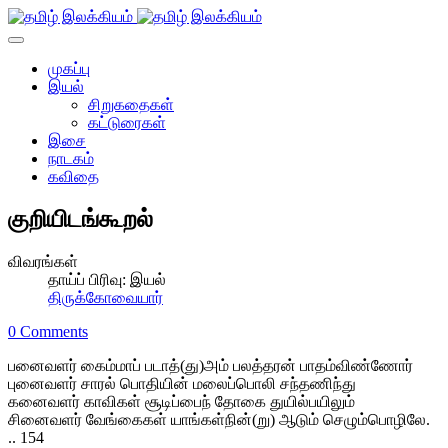
முகப்பு
இயல்
சிறுகதைகள்
கட்டுரைகள்
இசை
நாடகம்
கவிதை
குறியிடங்கூறல்
விவரங்கள்
தாய்ப் பிரிவு:
இயல்
திருக்கோவையார்
0 Comments
பனைவளர் கைம்மாப் படாத்(து)அம் பலத்தரன் பாதம்விண்ணோர்
புனைவளர் சாரல் பொதியின் மலைப்பொலி சந்தணிந்து
கனைவளர் காவிகள் சூடிப்பைந் தோகை துயில்பயிலும்
சினைவளர் வேங்கைகள் யாங்கள்நின்(று) ஆடும் செழும்பொழிலே.
.. 154