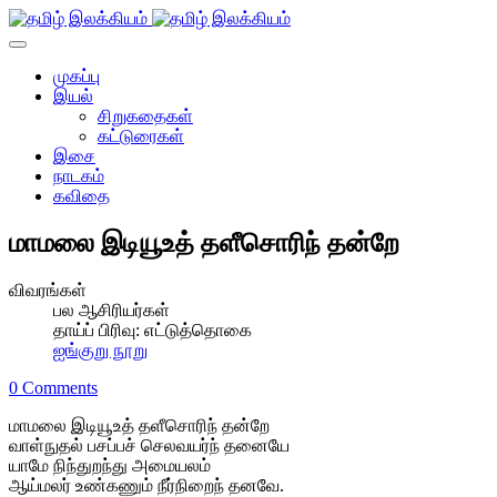
முகப்பு
இயல்
சிறுகதைகள்
கட்டுரைகள்
இசை
நாடகம்
கவிதை
மாமலை இடியூஉத் தளீசொரிந் தன்றே
விவரங்கள்
பல ஆசிரியர்கள்
தாய்ப் பிரிவு:
எட்டுத்தொகை
ஐங்குறு நூறு
0 Comments
மாமலை இடியூஉத் தளீசொரிந் தன்றே
வாள்நுதல் பசப்பச் செலவயர்ந் தனையே
யாமே நிந்துறந்து அமையலம்
ஆய்மலர் உண்கணும் நீர்நிறைந் தனவே.