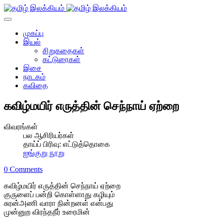
முகப்பு
இயல்
சிறுகதைகள்
கட்டுரைகள்
இசை
நாடகம்
கவிதை
கவிழ்மயிர் எருத்தின் செந்நாய் ஏற்றை
விவரங்கள்
பல ஆசிரியர்கள்
தாய்ப் பிரிவு:
எட்டுத்தொகை
ஐங்குறு நூறு
0 Comments
கவிழ்மயிர் எருத்தின் செந்நாய் ஏற்றை
குருளைப் பன்றி கொள்ளாது கழியும்
சுரன்அணி வாரா நின்றனள் என்பது
முன்னுற விரந்தநீர் உரைமின்