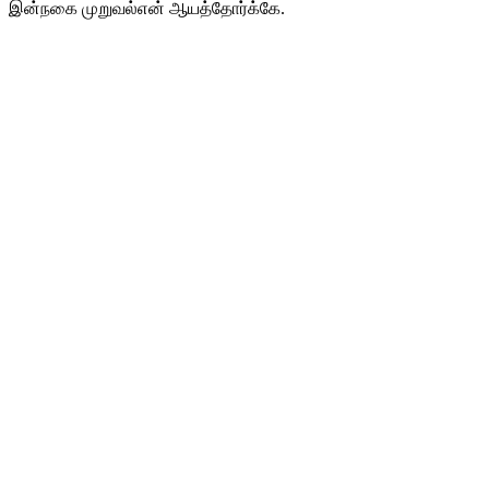
இன்நகை முறுவல்என் ஆயத்தோர்க்கே.