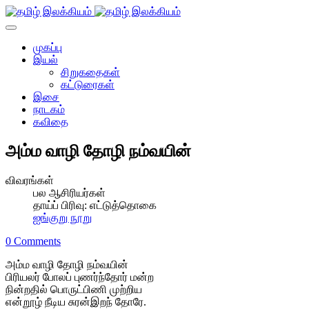
முகப்பு
இயல்
சிறுகதைகள்
கட்டுரைகள்
இசை
நாடகம்
கவிதை
அம்ம வாழி தோழி நம்வயின்
விவரங்கள்
பல ஆசிரியர்கள்
தாய்ப் பிரிவு:
எட்டுத்தொகை
ஐங்குறு நூறு
0 Comments
அம்ம வாழி தோழி நம்வயின்
பிரியலர் போலப் புணர்ந்தோர் மன்ற
நின்றதில் பொருட்பிணி முற்றிய
என்றூழ் நீடிய சுரன்இறந் தோரே.