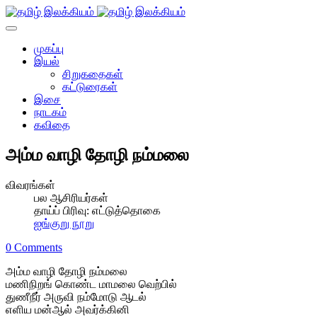
முகப்பு
இயல்
சிறுகதைகள்
கட்டுரைகள்
இசை
நாடகம்
கவிதை
அம்ம வாழி தோழி நம்மலை
விவரங்கள்
பல ஆசிரியர்கள்
தாய்ப் பிரிவு:
எட்டுத்தொகை
ஐங்குறு நூறு
0 Comments
அம்ம வாழி தோழி நம்மலை
மணிநிறங் கொண்ட மாமலை வெற்பில்
துணீநீர் அருவி நம்மோடு ஆடல்
எளிய மன்ஆல் அவர்க்கினி