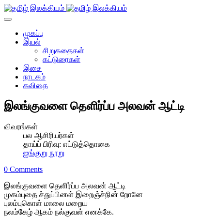
முகப்பு
இயல்
சிறுகதைகள்
கட்டுரைகள்
இசை
நாடகம்
கவிதை
இலங்குவளை தெளிர்ப்ப அலவன் ஆட்டி
விவரங்கள்
பல ஆசிரியர்கள்
தாய்ப் பிரிவு:
எட்டுத்தொகை
ஐங்குறு நூறு
0 Comments
இலங்குவளை தெளிர்ப்ப அலவன் ஆட்டி
முகம்புதை ச்துப்பினள் இறைஞ்ச்நின் றோனே
புலம்புகொள் மாலை மறைய
நலம்கேழ் ஆகம் நல்குவள் எனக்கே.