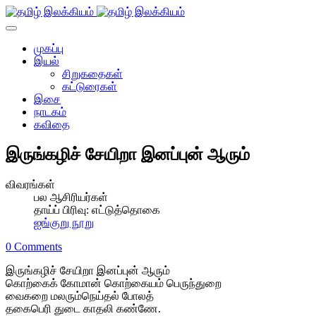
முகப்பு
இயல்
சிறுகதைகள்
கட்டுரைகள்
இசை
நாடகம்
கவிதை
இருங்கழிச் சேயிறா இனப்புன் ஆரும்
விவரங்கள்
பல ஆசிரியர்கள்
தாய்ப் பிரிவு:
எட்டுத்தொகை
ஐங்குறு நூறு
0 Comments
இருங்கழிச் சேயிறா இனப்புன் ஆரும்
கொற்கைக் கோமான் கொற்கையம் பெருந்துறை
வைகறை மலரும்நெய்தல் போலத்
தகைபெரி துடை காதலி கண்ணே.