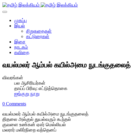
முகப்பு
இயல்
சிறுகதைகள்
கட்டுரைகள்
இசை
நாடகம்
கவிதை
வயல்மலர் ஆம்பல் கயில்அமை நுடங்குதலைத்
விவரங்கள்
பல ஆசிரியர்கள்
தாய்ப் பிரிவு:
எட்டுத்தொகை
ஐங்குறு நூறு
0 Comments
வயல்மலர் ஆம்பல் கயில்அமை நுடங்குதலைத்
திதலை அல்குல் துயல்வரும் கூந்தல்
குவளை உண்கன் ஏஎர் மெல்லியல்
மலரார் மலிர்நிறை வந்தெனப்