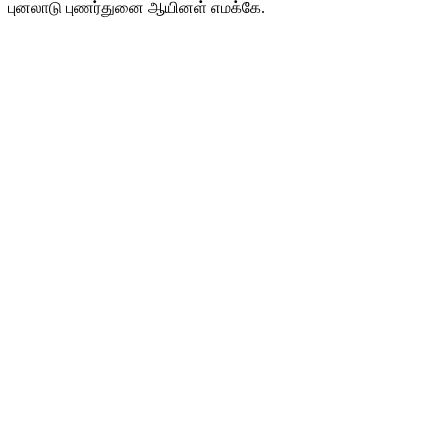
புனலாடு புணர்துனை ஆயினள் எமக்கே.