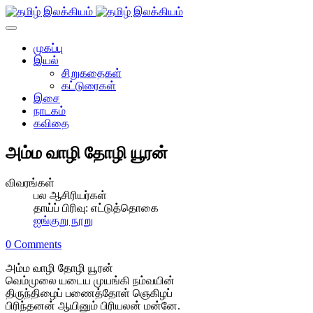
முகப்பு
இயல்
சிறுகதைகள்
கட்டுரைகள்
இசை
நாடகம்
கவிதை
அம்ம வாழி தோழி யூரன்
விவரங்கள்
பல ஆசிரியர்கள்
தாய்ப் பிரிவு:
எட்டுத்தொகை
ஐங்குறு நூறு
0 Comments
அம்ம வாழி தோழி யூரன்
வெம்முலை யடைய முயங்கி நம்வயின்
திருந்திழைப் பணைத்தோள் ஞெகிழப்
பிரிந்தனன் ஆயினும் பிரியலன் மன்னே.