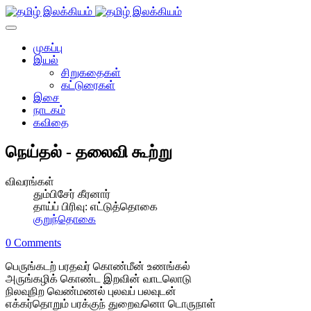
முகப்பு
இயல்
சிறுகதைகள்
கட்டுரைகள்
இசை
நாடகம்
கவிதை
நெய்தல் - தலைவி கூற்று
விவரங்கள்
தும்பிசேர் கீரனார்
தாய்ப் பிரிவு:
எட்டுத்தொகை
குறுந்தொகை
0 Comments
பெருங்கடற் பரதவர் கொண்மீன் உணங்கல்
அருங்கழிக் கொண்ட இறவின் வாடலொடு
நிலவுநிற வெண்மணல் புலவப் பலவுடன்
எக்கர்தொறும் பரக்குந் துறைவனொ டொருநாள்