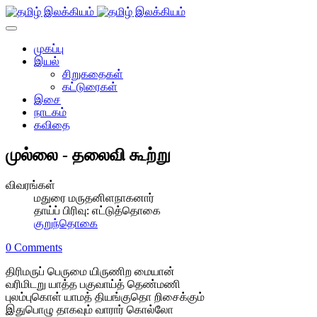
முகப்பு
இயல்
சிறுகதைகள்
கட்டுரைகள்
இசை
நாடகம்
கவிதை
முல்லை - தலைவி கூற்று
விவரங்கள்
மதுரை மருதனிளநாகனார்
தாய்ப் பிரிவு:
எட்டுத்தொகை
குறுந்தொகை
0 Comments
திரிமருப் பெருமை யிருணிற மையான்
வரிமிடறு யாத்த பகுவாய்த் தெண்மணி
புலம்புகொள் யாமத் தியங்குதொ றிசைக்கும்
இதுபொழு தாகவும் வாரார் கொல்லோ