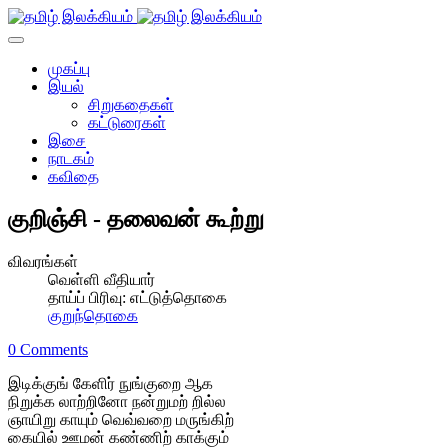
முகப்பு
இயல்
சிறுகதைகள்
கட்டுரைகள்
இசை
நாடகம்
கவிதை
குறிஞ்சி - தலைவன் கூற்று
விவரங்கள்
வெள்ளி வீதியார்
தாய்ப் பிரிவு:
எட்டுத்தொகை
குறுந்தொகை
0 Comments
இடிக்குங் கேளிர் நுங்குறை ஆக
நிறுக்க லாற்றினோ நன்றுமற் றில்ல
ஞாயிறு காயும் வெவ்வறை மருங்கிற்
கையில் ஊமன் கண்ணிற் காக்கும்