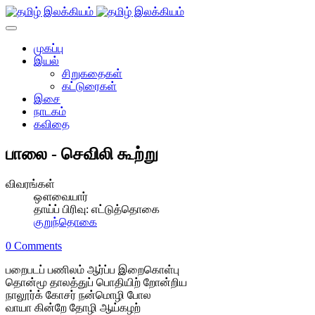
முகப்பு
இயல்
சிறுகதைகள்
கட்டுரைகள்
இசை
நாடகம்
கவிதை
பாலை - செவிலி கூற்று
விவரங்கள்
ஔவையார்
தாய்ப் பிரிவு:
எட்டுத்தொகை
குறுந்தொகை
0 Comments
பறைபடப் பணிலம் ஆர்ப்ப இறைகொள்பு
தொன்மூ தாலத்துப் பொதியிற் றோன்றிய
நாலூர்க் கோசர் நன்மொழி போல
வாயா கின்றே தோழி ஆய்கழற்