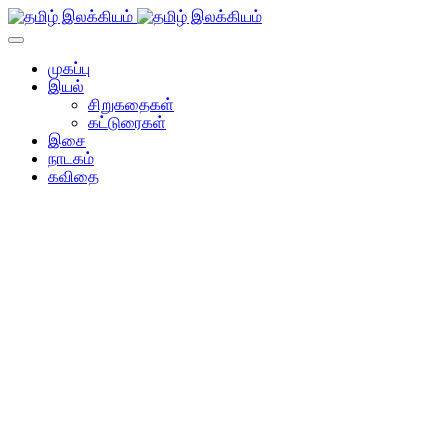
முகப்பு
இயல்
சிறுகதைகள்
கட்டுரைகள்
இசை
நாடகம்
கவிதை