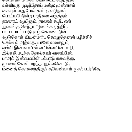
உள்ளியது முடிந்தோய் மன்ற; முன்னாள்
கையுள் ளதுபோல் காட்டி, வழிநாள்
பொய்யடு நின்ற புறநிலை வருத்தம்
நாணாய் ஆயினும், நாணக் கூறி, என்
நுணங்கு செந்நா அணங்க ஏத்திப்,
பாடப் பாடப் பாடுபுகழ் கொண்டநின்
ஆடுகொள் வியன்மார்பு தொழுதெனன் பழிச்சிச்
செல்வல் அத்தை, யானே வைகலும்,
வல்சி இன்மையின் வயின்வயின் மாறி,
இல்எலி மடிந்த தொல்சுவர் வரைப்பின்,
பாஅல் இன்மையின் பல்பாடு சுவைத்து,
முலைக்கோள் மறந்த புதல்வனொடு,
மனைத் தொலைந்திருந் தவென்வாள் நுதற் படர்ந்தே.