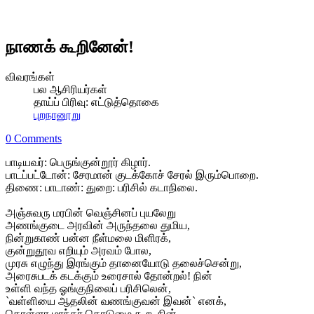
நாணக் கூறினேன்!
விவரங்கள்
பல ஆசிரியர்கள்
தாய்ப் பிரிவு:
எட்டுத்தொகை
புறநானூறு
0 Comments
பாடியவர்: பெருங்குன்றூர் கிழார்.
பாடப்பட்டோன்: சேரமான் குடக்கோச் சேரல் இரும்பொறை.
திணை: பாடாண்: துறை: பரிசில் கடாநிலை.
அஞ்சுவரு மரபின் வெஞ்சினப் புயலேறு
அணங்குடை அரவின் அருந்தலை துமிய,
நின்றுகாண் பன்ன நீள்மலை மிளிரக்,
குன்றுதூவ எறியும் அரவம் போல,
முரசு எழுந்து இரங்கும் தானையோடு தலைச்சென்று,
அரைசுபடக் கடக்கும் உரைசால் தோன்றல்! நின்
உள்ளி வந்த ஓங்குநிலைப் பரிசிலென்,
`வள்ளியை ஆதலின் வணங்குவன் இவன்` எனக்,
கொள்ளா மாந்தர் கொடுமை கூற, நின்