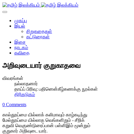
முகப்பு
இயல்
சிறுகதைகள்
கட்டுரைகள்
இசை
நாடகம்
கவிதை
அறிவுடையார் குறுகாதவை
விவரங்கள்
நல்லாதனார்
தாய்ப் பிரிவு:
பதினென்கீழ்கணக்கு நூல்கள்
திரிகடுகம்
0 Comments
கால்தூய்மை யில்லாக் கலிமாவும் காழ்கடிந்து
மேல்தூய்மை யில்லாத வெங்களிறும் - சீறிக்
கறுவி வெகுண்டுரைப்பான் பள்ளிஇம் மூன்றும்
குறுகார் அறிவுடை யார்.