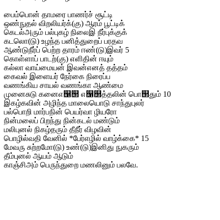
பைம்பொன் தாமரை பாணர்ச் சூட்டி
ஒண்நுதல் விறலியர்க்(கு) ஆரம் பூட்டிக்
கெடல்அரும் பல்புகழ் நிலைஇ நீர்புக்குக்
கடலொ(டு) உழந்த பனித்துறைப் பரதவ
ஆண்டுநீர்ப் பெற்ற தாரம் ஈண்(டு)இவர் 5
கொள்ளாப் பாடற்(கு) எளிதின் ஈயும்
கல்லா வாய்மையன் இவன்எனத் தத்தம்
கைவல் இளையர் நேர்கை நிரைப்ப
வணங்கிய சாயல் வணங்கா ஆண்மை
முனைசுடு கனைஎ஡஢ எ஡஢த்தலின் பொ஢தும் 10
இகழ்கவின் அழிந்த மாலையொடு சாந்துபுலர்
பல்பொறி மார்பநின் பெயர்வா ழியரோ
நின்மலைப் பிறந்து நின்கடல் மண்டும்
மலிபுனல் நிகழ்தரும் தீநீர் விழவின்
பொழில்வதி வேனில் *பேர்எழில் வாழ்க்கை* 15
மேவரு சுற்றமோ(டு) உண்(டு)இனிது நுகரும்
தீம்புனல் ஆயம் ஆடும்
காஞ்சிஅம் பெருந்துறை மணலினும் பலவே.