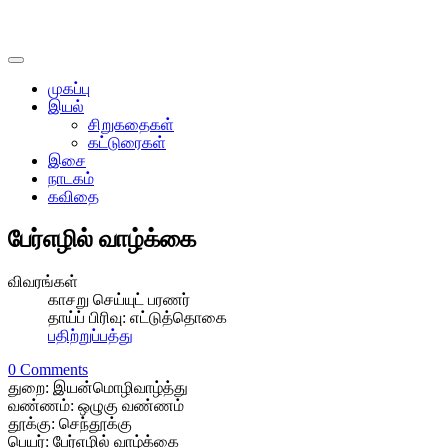
முகப்பு
இயல்
சிறுகதைகள்
கட்டுரைகள்
இசை
நாடகம்
கவிதை
பேர்எழில் வாழ்க்கை
விவரங்கள்
காசறு செய்யுட் பரணர்
தாய்ப் பிரிவு:
எட்டுத்தொகை
பதிற்றுப்பத்து
0 Comments
துறை: இயன்மொழிவாழ்த்து
வண்ணம்: ஒழுகு வண்ணம்
தூக்கு: செந்தூக்கு
பெயர்: பேர்எழில் வாழ்க்கை