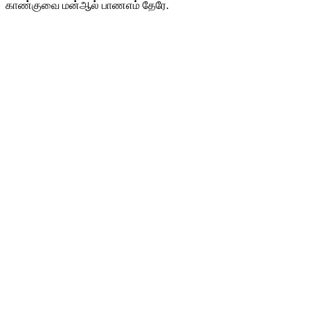
காண்குவை மன்ஆல் பாணஎம் தேரே.