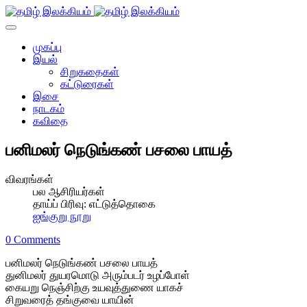
முகப்பு
இயல்
சிறுகதைகள்
கட்டுரைகள்
இசை
நாடகம்
கவிதை
பனிமலர் நெடுங்கண் பசலை பாயத்
விவரங்கள்
பல ஆசிரியர்கள்
தாய்ப் பிரிவு:
எட்டுத்தொகை
ஐங்குறு நூறு
0 Comments
பனிமலர் நெடுங்கண் பசலை பாயத்
துனிமலர் துயரமொடு அரும்படர் உழப்போள்
கையறு நெஞ்சிற்கு உயவுத்துணை யாகச்
சிறுவரைத் தங்குவை யாயின்