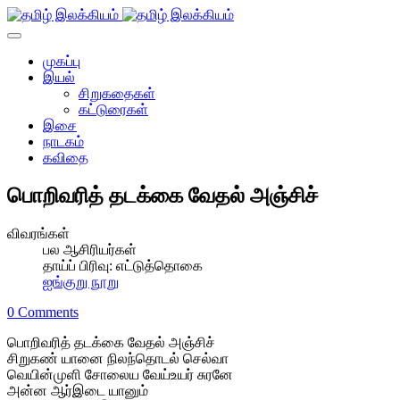
முகப்பு
இயல்
சிறுகதைகள்
கட்டுரைகள்
இசை
நாடகம்
கவிதை
பொறிவரித் தடக்கை வேதல் அஞ்சிச்
விவரங்கள்
பல ஆசிரியர்கள்
தாய்ப் பிரிவு:
எட்டுத்தொகை
ஐங்குறு நூறு
0 Comments
பொறிவரித் தடக்கை வேதல் அஞ்சிச்
சிறுகண் யானை நிலந்தொடல் செல்வா
வெயின்முளி சோலைய வேய்உயர் சுரனே
அன்ன ஆர்இடை யானும்