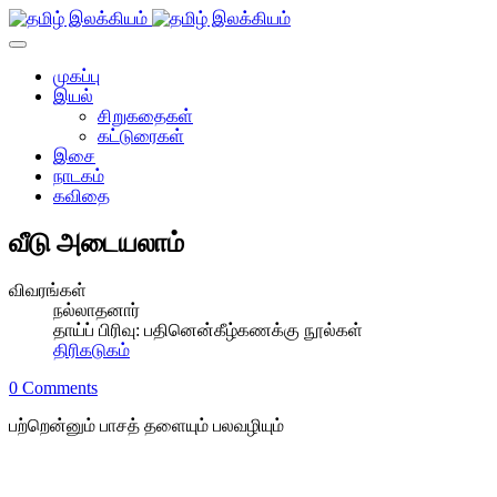
முகப்பு
இயல்
சிறுகதைகள்
கட்டுரைகள்
இசை
நாடகம்
கவிதை
வீடு அடையலாம்
விவரங்கள்
நல்லாதனார்
தாய்ப் பிரிவு:
பதினென்கீழ்கணக்கு நூல்கள்
திரிகடுகம்
0 Comments
பற்றென்னும் பாசத் தளையும் பலவழியும்